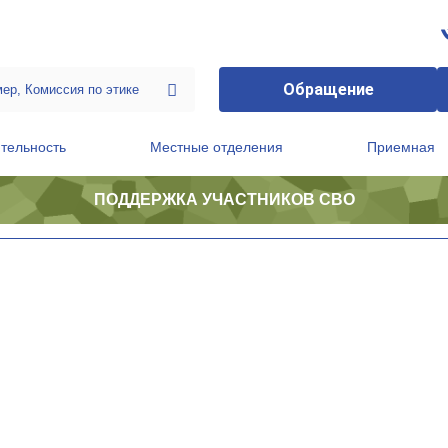
Обращение
тельность
Местные отделения
Приемная
ПОДДЕРЖКА УЧАСТНИКОВ СВО
ственной приемной Председателя Партии
Президиум регионального политического совета