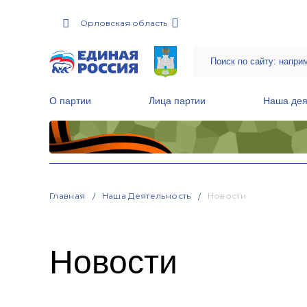
Орловская область
О партии
Лица партии
Наша дея
Местные общественные приемные Партии
Руководитель Региональной обще
Народная программа «Единой России»
Главная
Наша Деятельность
Новости
Новости