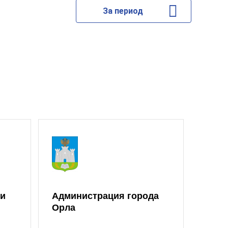
За период
ии
Администрация города
Орло
Орла
Сове
депу