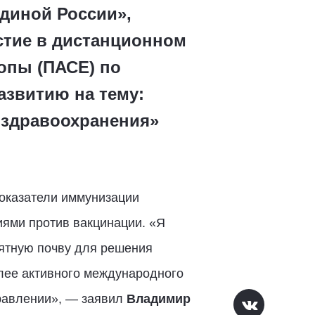
диной России»,
стие в дистанционном
опы (ПАСЕ) по
звитию на тему:
 здравоохранения»
показатели иммунизации
иями против вакцинации. «Я
иятную почву для решения
лее активного международного
правлении», — заявил
Владимир