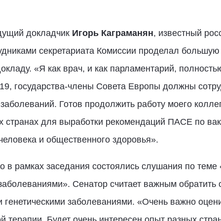
ыдущий докладчик
Игорь Каграманян
, известный рос
удниками секретариата Комиссии проделал большую 
окладу. «Я как врач, и как парламентарий, полность
19, государства-члены Совета Европы должны сотруд
аболеваний. Готов продолжить работу моего коллег
х странах для выработки рекомендаций ПАСЕ по ва
человека и общественного здоровья».
то в рамках заседания состоялись слушания по теме
заболеваниями». Сенатор считает важным обратить 
 генетическими заболеваниями. «Очень важно оцени
й терапии. Будет очень интересен опыт разных стра