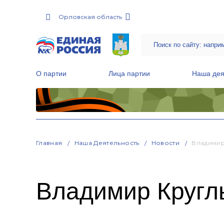
Орловская область
О партии
Лица партии
Наша дея
Местные общественные приемные Партии
Руководитель Региональной обще
Народная программа «Единой России»
Главная
Наша Деятельность
Новости
Владимир
Владимир Кругл