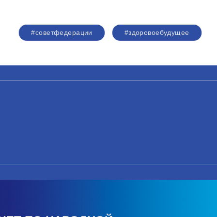
#советфедерации
#здоровоебудущее