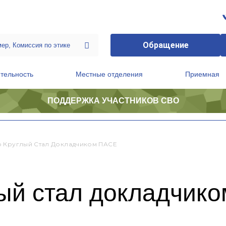
Обращение
тельность
Местные отделения
Приемная
ПОДДЕРЖКА УЧАСТНИКОВ СВО
ственной приемной Председателя Партии
Президиум регионального политического совета
 Круглый Стал Докладчиком ПАСЕ
ый стал докладчик