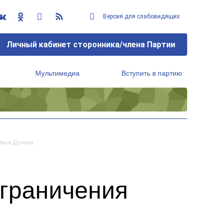
Версия для слабовидящих
Личный кабинет сторонника/члена Партии
Мультимедиа
Вступить в партию
Региональный исполнительный комитет
лых Домах
ограничения