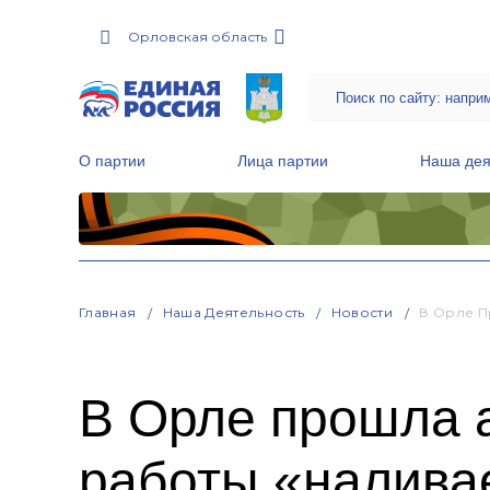
Орловская область
О партии
Лица партии
Наша дея
Местные общественные приемные Партии
Руководитель Региональной обще
Народная программа «Единой России»
Главная
Наша Деятельность
Новости
В Орле П
В Орле прошла 
работы «налива