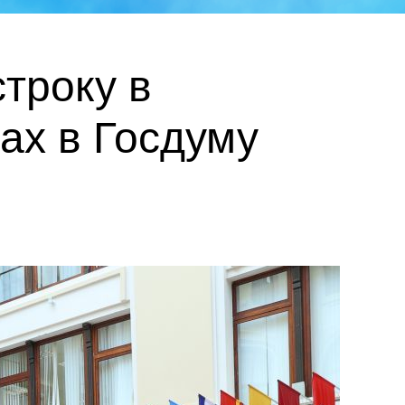
троку в
ах в Госдуму