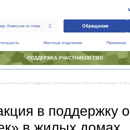
Обращение
тельность
Местные отделения
Приемная
ПОДДЕРЖКА УЧАСТНИКОВ СВО
ственной приемной Председателя Партии
Президиум регионального политического совета
рошла Акция В Поддержку Ограничения Работы «наливаек» В Жи
акция в поддержку 
ек» в жилых домах