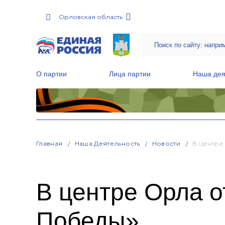
Орловская область
О партии
Лица партии
Наша дея
Местные общественные приемные Партии
Руководитель Региональной обще
Народная программа «Единой России»
Главная
Наша Деятельность
Новости
В Центре
В центре Орла о
Победы»