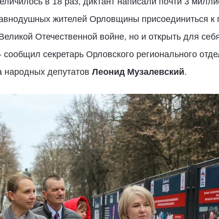
личилось в 18 раз, диктант написали почти 3 миллио
авнодушных жителей Орловщины присоединиться к г
 Великой Отечественной войне, но и открыть для себ
 - сообщил секретарь Орловского регионального отд
а народных депутатов
Леонид Музалевский
.