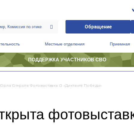
Обращение
тельность
Местные отделения
Приемная
ПОДДЕРЖКА УЧАСТНИКОВ СВО
ственной приемной Председателя Партии
Президиум регионального политического совета
 Орла Открыта Фотовыставка О «Диктанте Победы»
ткрыта фотовыставк