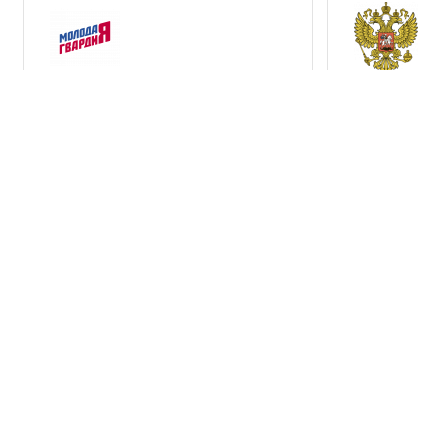
Молодая Гвардия Единой
Президент
России