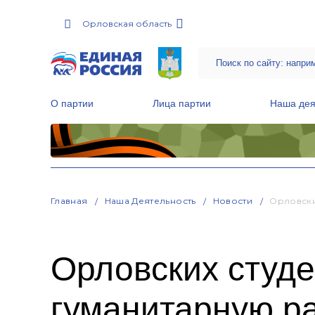
Орловская область
О партии
Лица партии
Наша дея
Местные общественные приемные Партии
Руководитель Региональной обще
Народная программа «Единой России»
Главная
Наша Деятельность
Новости
Орловски
Орловских студе
гуманитарную р