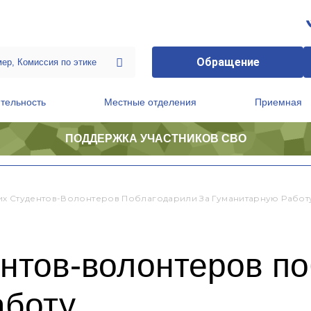
Обращение
тельность
Местные отделения
Приемная
ПОДДЕРЖКА УЧАСТНИКОВ СВО
ственной приемной Председателя Партии
Президиум регионального политического совета
х Студентов-Волонтеров Поблагодарили За Гуманитарную Работ
нтов-волонтеров по
аботу