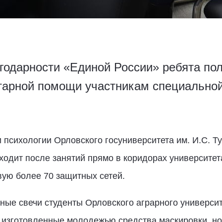
годарности «Единой России» ребята по
тарной помощи участникам специальной
и психологии Орловского госуниверситета им. И.С. Т
ходит после занятий прямо в коридорах университета
вую более 70 защитных сетей.
ные свечи студенты Орловского аграрного универси
 изготовленные молодежью средства маскировки, но