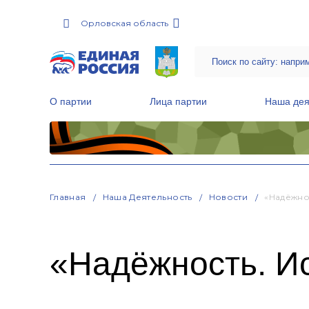
Орловская область
О партии
Лица партии
Наша дея
Местные общественные приемные Партии
Руководитель Региональной обще
Народная программа «Единой России»
Главная
Наша Деятельность
Новости
«Надёжно
«Надёжность. И