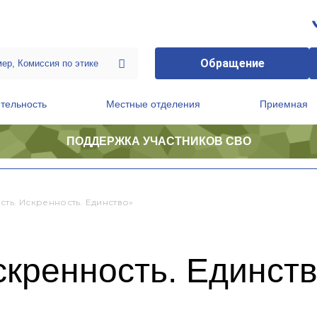
Обращение
тельность
Местные отделения
Приемная
ПОДДЕРЖКА УЧАСТНИКОВ СВО
ственной приемной Председателя Партии
Президиум регионального политического совета
сть. Искренность. Единство»
скренность. Единст