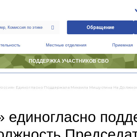
Обращение
тельность
Местные отделения
Приемная
ПОДДЕРЖКА УЧАСТНИКОВ СВО
ственной приемной Председателя Партии
Президиум регионального политического совета
Россия» Единогласно Поддержала Михаила Мишустина На Должнос
» единогласно под
олжность Председа