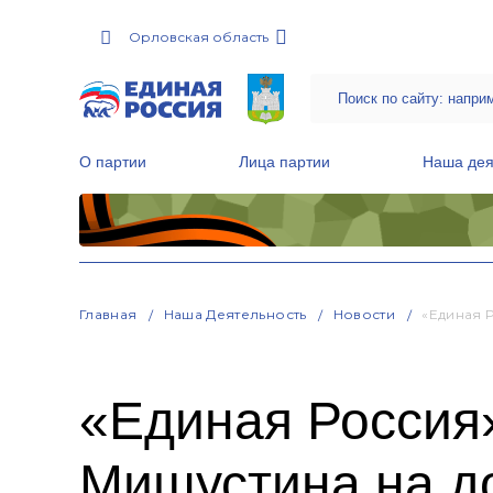
Орловская область
О партии
Лица партии
Наша дея
Местные общественные приемные Партии
Руководитель Региональной обще
Народная программа «Единой России»
Главная
Наша Деятельность
Новости
«Единая 
«Единая Россия
Мишустина на д