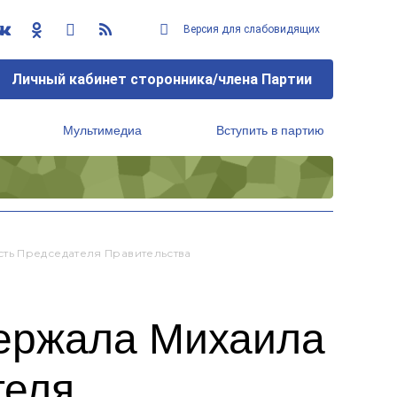
Версия для слабовидящих
Личный кабинет сторонника/члена Партии
Мультимедиа
Вступить в партию
Региональный исполнительный комитет
ть Председателя Правительства
держала Михаила
теля