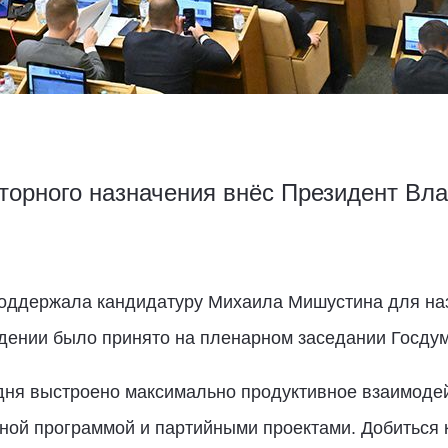
вторного назначения внёс Президент Вл
оддержала кандидатуру Михаила Мишустина для наз
ждении было принято на пленарном заседании Госдум
одня выстроено максимально продуктивное взаимоде
ной программой и партийными проектами. Добиться к