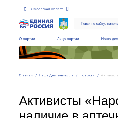
Орловская область
О партии
Лица партии
Наша дея
Местные общественные приемные Партии
Руководитель Региональной обще
Народная программа «Единой России»
Главная
Наша Деятельность
Новости
Активист
Активисты «Нар
наличие в аптеч