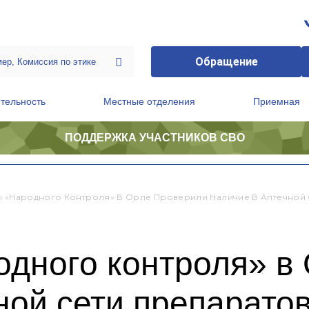
Обращение
тельность
Местные отделения
Приемная
ПОДДЕРЖКА УЧАСТНИКОВ СВО
ственной приемной Председателя Партии
Президиум регионального политического совета
ы «Народного Контроля» В Орле Проверили Наличие В Аптечной 
одного контроля» в
ной сети препарато