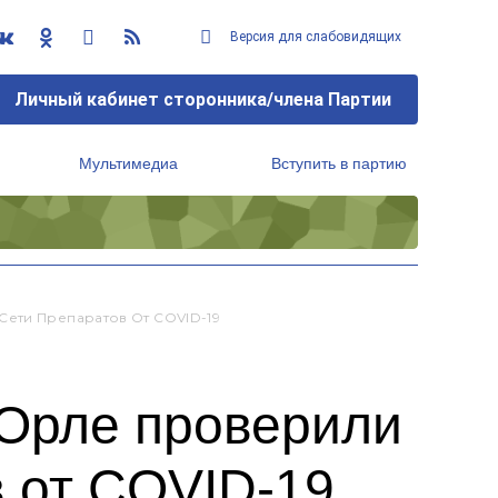
Версия для слабовидящих
Личный кабинет сторонника/члена Партии
Мультимедиа
Вступить в партию
Региональный исполнительный комитет
Сети Препаратов От COVID-19
 Орле проверили
в от COVID-19