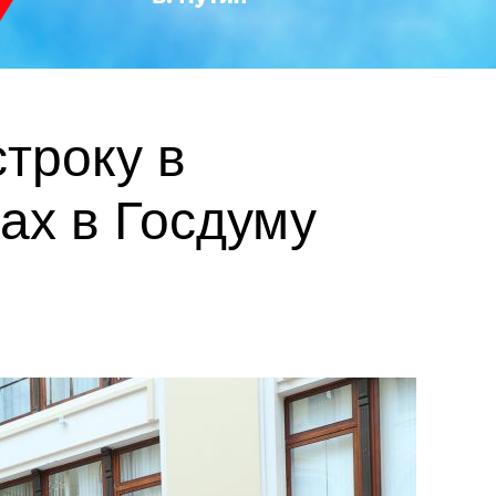
троку в
ах в Госдуму