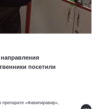
 направления
твенники посетили
 о препарате «Фавипиравир»,